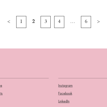
<
1
2
3
4
…
6
>
re
Instagram
ts
Facebook
LinkedIn