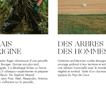
AIS
DES ARBRES
RIGINE
DES HOMME
mien Roger s’énamoure d’une parcelle
Certaines architectures rurales témoig
 Bourges. Quinze ans plus tard,
ancrage profond à leur territoire et ent
iste, il a développé là-bas un havre
une relation fusionnelle avec le mond
’il utilisepour expérimenter et préparer
végétal et minéral. Visite d’un clos-ma
’ailleurs. Par Daphné Hézard.
typique du Pays de Caux.
 Léon Prost. Abel, Alessandro, Antoine,
 s’affairent sur la parcelle,