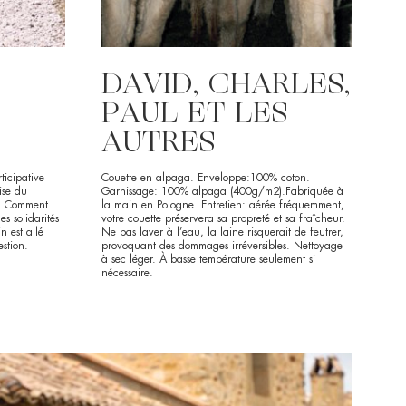
DAVID, CHARLES,
PAUL ET LES
AUTRES
ticipative
Couette en alpaga. Enveloppe:100% coton.
ise du
Garnissage: 100% alpaga (400g/m2).Fabriquée à
e. Comment
la main en Pologne. Entretien: aérée fréquemment,
s solidarités
votre couette préservera sa propreté et sa fraîcheur.
n est allé
Ne pas laver à l’eau, la laine risquerait de feutrer,
stion.
provoquant des dommages irréversibles. Nettoyage
à sec léger. À basse température seulement si
nécessaire.