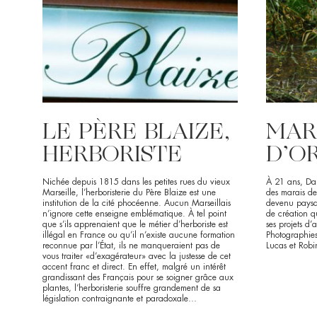
LE PÈRE BLAIZE,
MAR
HERBORISTE
D’O
Nichée depuis 1815 dans les petites rues du vieux
À 21 ans, Da
Marseille, l’herboristerie du Père Blaize est une
des marais de
institution de la cité phocéenne. Aucun Marseillais
devenu paysag
n’ignore cette enseigne emblématique. À tel point
de création qu
que s’ils apprenaient que le métier d’herboriste est
ses projets d
illégal en France ou qu’il n’existe aucune formation
Photographies
reconnue par l’État, ils ne manqueraient pas de
Lucas et Robin
vous traiter «d’exagérateur» avec la justesse de cet
accent franc et direct. En effet, malgré un intérêt
grandissant des Français pour se soigner grâce aux
plantes, l’herboristerie souffre grandement de sa
législation contraignante et paradoxale…