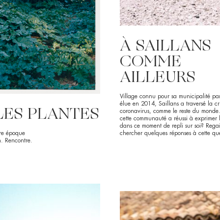
À SAILLANS
COMME
AILLEURS
Village connu pour sa municipalité par
élue en 2014, Saillans a traversé la cr
LES PLANTES
coronavirus, comme le reste du mond
cette communauté a réussi à exprimer le
dans ce moment de repli sur soi? Regai
chercher quelques réponses à cette que
re époque
n. Rencontre.