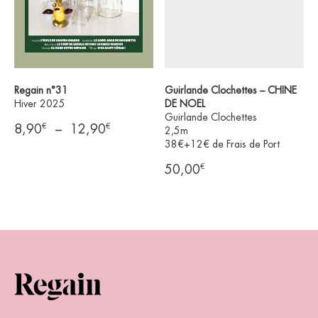
Regain n°31
Guirlande Clochettes – CHINE
Hiver 2025
DE NOEL
Guirlande Clochettes
€
€
Plage
8,90
–
12,90
2,5m
38€+12€ de Frais de Port
de
prix :
€
50,00
8,90€
à
12,90€