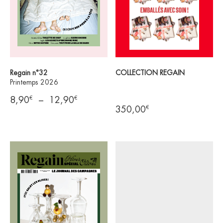
Regain n°32
COLLECTION REGAIN
Printemps 2026
€
€
Plage
8,90
–
12,90
€
350,00
de
prix :
8,90€
à
12,90€