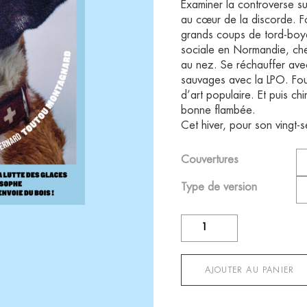
Examiner la controverse su
au cœur de la discorde. Fo
grands coups de tord-boya
sociale en Normandie, che
au nez. Se réchauffer avec
sauvages avec la LPO. Fou
d’art populaire. Et puis ch
bonne flambée.
Cet hiver, pour son vingt
Couvertures
Type de version
quantité
de
Regain
n°27
AJOUTER AU PANIER