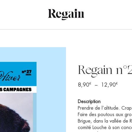
Regain n°
€
€
Plage
8,90
–
12,90
de
prix :
Description
8,90
Prendre de l’altitude. Cra
à
Faire des poutous aux gros
Brigue, dans la vallée de R
12,9
comité Louche à son conco