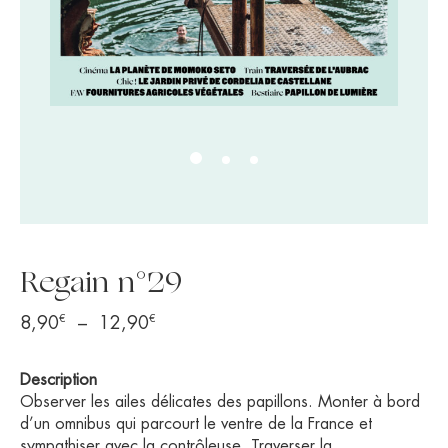
Regain n°29
€
€
Plage
8,90
–
12,90
de
prix :
Description
8,90€
Observer les ailes délicates des papillons. Monter à bord
à
d’un omnibus qui parcourt le ventre de la France et
sympathiser avec la contrôleuse. Traverser la
12,90€