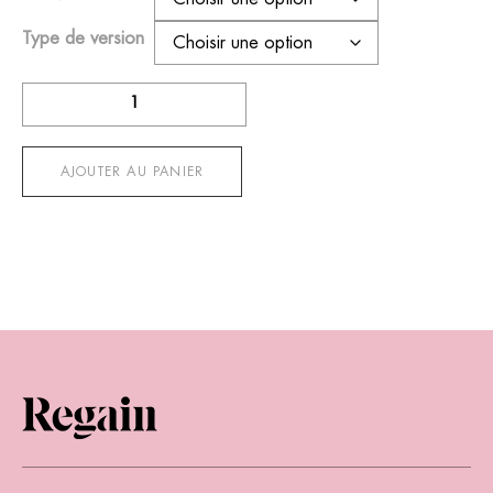
Type de version
quantité
de
Regain
n°29
AJOUTER AU PANIER