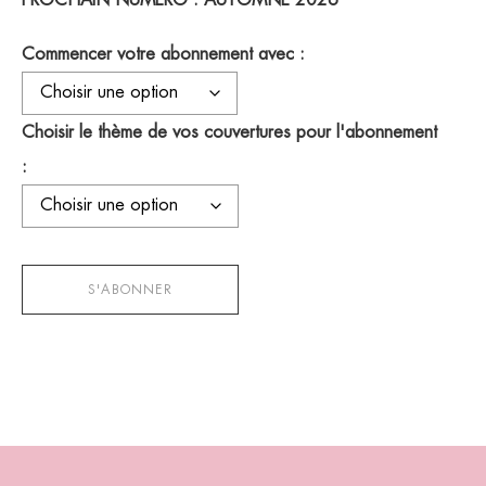
PROCHAIN NUMÉRO : AUTOMNE 2026
Commencer votre abonnement avec :
Choisir le thème de vos couvertures pour l'abonnement
:
quantité
de
S'ABONNER
Abonnement
1
an
(4
numéros)