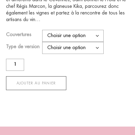
chef Régis Marcon, la glaneuse Kika, parcourez donc
également les vignes et partez à la rencontre de tous les
artisans du vin…
Couvertures
Type de version
quantité
de
Regain
n°11
AJOUTER AU PANIER