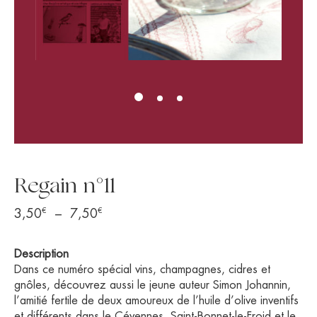
Regain n°11
€
€
Plage
3,50
–
7,50
de
prix :
Description
3,50€
Dans ce numéro spécial vins, champagnes, cidres et
à
gnôles, découvrez aussi le jeune auteur Simon Johannin,
l’amitié fertile de deux amoureux de l’huile d’olive inventifs
7,50€
et différents dans le Cévennes, Saint-Bonnet-le-Froid et le