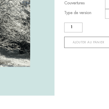
Couvertures
Type de version
quantité
de
Regain
n°3
AJOUTER AU PANIER