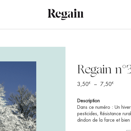
Regain n°
€
€
Plage
3,50
–
7,50
de
prix :
Description
3,50€
Dans ce numéro : Un hiver
à
pesticides, Résistance rur
dindon de la farce et bie
7,50€