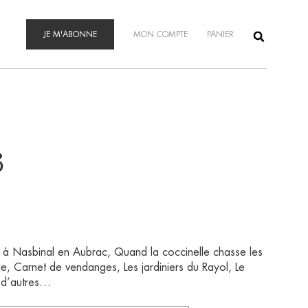
JE M'ABONNE
MON COMPTE
PANIER
3
 à Nasbinal en Aubrac, Quand la coccinelle chasse les
ale, Carnet de vendanges, Les jardiniers du Rayol, Le
n d’autres…