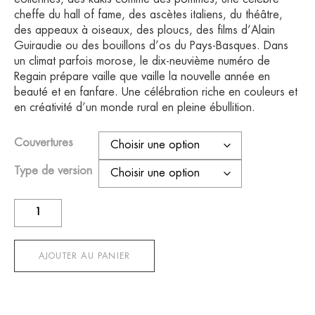
cheffe du hall of fame, des ascètes italiens, du théâtre,
des appeaux à oiseaux, des ploucs, des films d’Alain
Guiraudie ou des bouillons d’os du Pays-Basques. Dans
un climat parfois morose, le dix-neuvième numéro de
Regain prépare vaille que vaille la nouvelle année en
beauté et en fanfare. Une célébration riche en couleurs et
en créativité d’un monde rural en pleine ébullition.
Couvertures
Type de version
quantité
de
Regain
n°19
AJOUTER AU PANIER