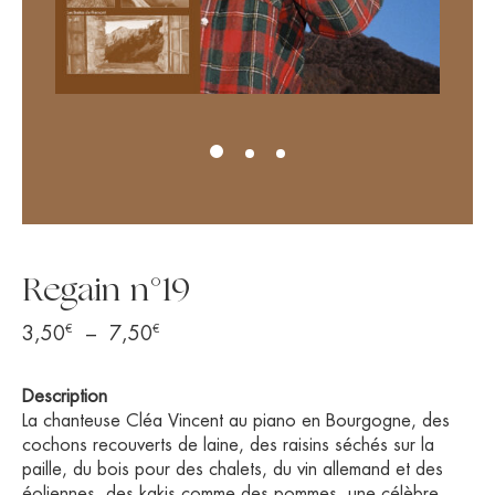
Regain n°19
€
€
Plage
3,50
–
7,50
de
prix :
Description
3,50€
La chanteuse Cléa Vincent au piano en Bourgogne, des
à
cochons recouverts de laine, des raisins séchés sur la
paille, du bois pour des chalets, du vin allemand et des
7,50€
éoliennes, des kakis comme des pommes, une célèbre