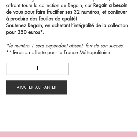
offrant toute la collection de Regain, car
Regain a besoin
de vous pour faire fructifier ses 32 numéros, et continuer
à produire des feuilles de qualité!
Soutenez Regain, en achetant l’intégralité de la collection
pour 350 euros*.
*le numéro 1 sera cependant absent, fort de son succès.
** livraison offerte pour la France Métropolitaine
quantité
de
COLLECTION
REGAIN
AJOUTER AU PANIER